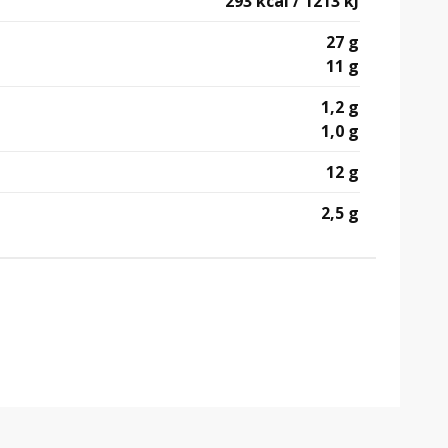
293 kcal / 1213 kJ
27 g
11 g
1,2 g
1,0 g
12 g
2,5 g