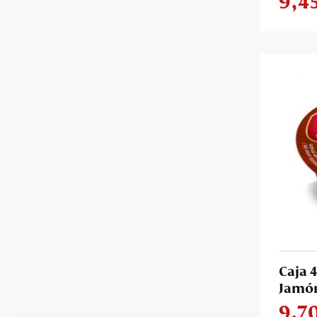
9,4
Caja 
Jamón
9,7