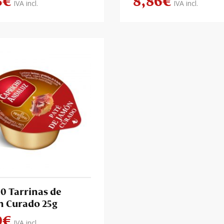
5
€
8,86
€
IVA incl.
IVA incl.
40 Tarrinas de
 Curado 25g
0
€
IVA incl.