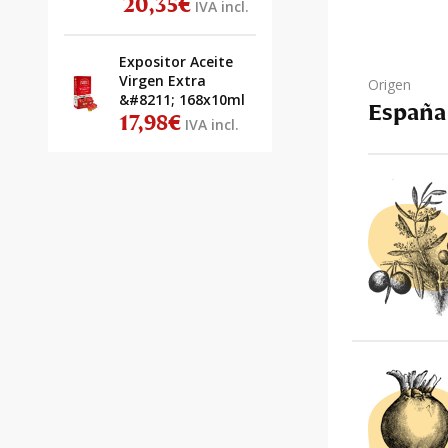
20,35
€
IVA incl.
Expositor Aceite
Virgen Extra
Origen
&#8211; 168x10ml
España
17,98
€
IVA incl.