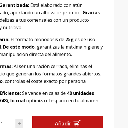
Garantizada:
Está elaborado con atún
nado, aportando un alto valor proteico.
Gracias
fidelizas a tus comensales con un producto
 nutritivo.
ria:
El formato monodosis de
25g
es de uso
l.
De este modo
, garantizas la máxima higiene y
 manipulación directa del alimento.
rmas:
Al ser una ración cerrada, eliminas el
cio que generan los formatos grandes abiertos.
to
, controlas el coste exacto por persona.
Eficiente:
Se vende en cajas de
40 unidades
748
),
lo cual
optimiza el espacio en tu almacén.
de Atún: Caja 40 Tarrinas Monodosis (25g) cantidad
Añadir