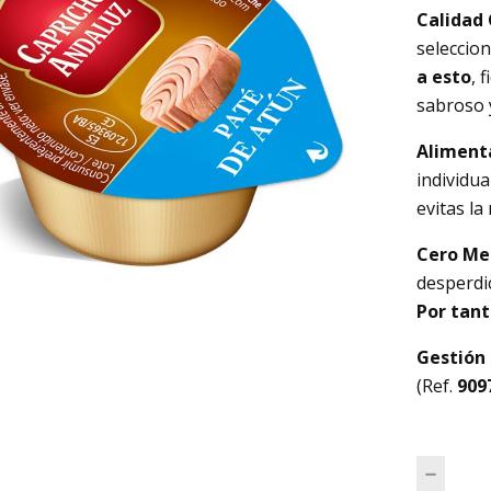
Calidad 
seleccio
a esto
, 
sabroso y
Alimenta
individua
evitas la
Cero Me
desperdi
Por tan
Gestión 
(Ref.
909
Paté 