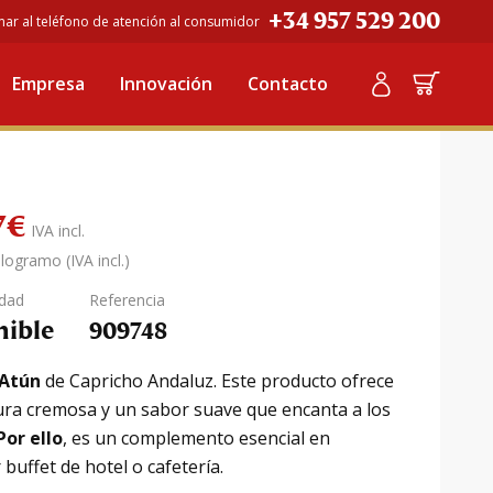
+34 957 529 200
mar al teléfono de atención al consumidor
Empresa
Innovación
Contacto
as Monodosis (25g)
7
€
IVA incl.
ilogramo (IVA incl.)
idad
Referencia
nible
909748
 Atún
de Capricho Andaluz. Este producto ofrece
ura cremosa y un sabor suave que encanta a los
Por ello
, es un complemento esencial en
 buffet de hotel o cafetería.