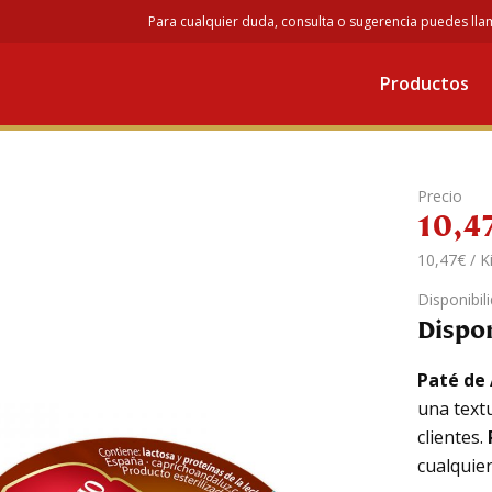
Para cualquier duda, consulta o sugerencia puedes lla
Paté
/ Paté de Atún: Caja 40 Tarrinas Monodosis (25g)
Productos
 de Atún: Caja 40 Tarrin
Precio
10,4
10,47€ / K
Disponibil
Dispo
Paté de
una text
clientes.
cualquier