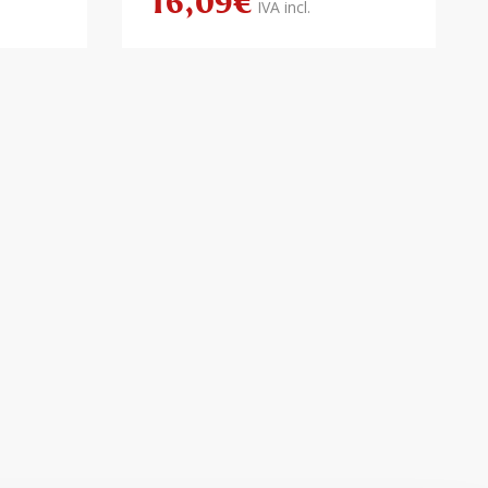
16,09
€
IVA incl.