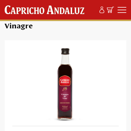
Productos
/
Vinagre
/ Vinagre
Vinagre