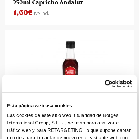
250ml Capricho Andaluz
1,60
€
IVA incl.
Esta página web usa cookies
Las cookies de este sitio web, titularidad de Borges
International Group, S.L.U., se usan para analizar el
Botella Flavia 250ml 25% RPET Vinagre
tráfico web y para RETARGETING, lo que supone captar
de Vino
cookies para impactar de nuevo en el visitante web con