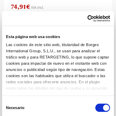
74,91
€
IVA incl.
Esta página web usa cookies
Las cookies de este sitio web, titularidad de Borges
International Group, S.L.U., se usan para analizar el
tráfico web y para RETARGETING, lo que supone captar
cookies para impactar de nuevo en el visitante web con
anuncios o publicidad según tipo de navegación. Estas
cookies son las habituales que utiliza el buscador o las
redes sociales para ofrecerte anuncios. En el plugin
están todos los detalles del tipo de cookie y su duración.
Con esta herramienta se puede impedir la inserción de
estas cookies. En el
enlace a la política de Cookies
de
Selección
Pack 55 Miniaturas PET 15ml Vinagre
la web aparece cómo evitar las cookies en el navegador.
Necesario
de
de Vino
Si se desea ver otra vez esta notificación navegar en
consentimiento