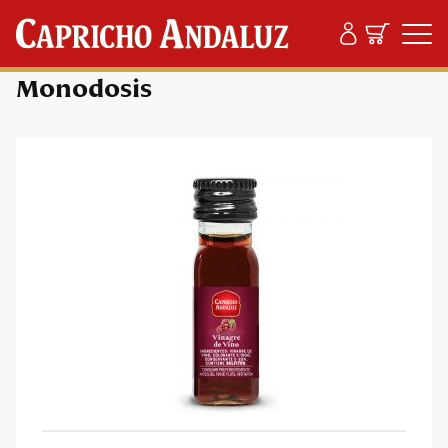
Productos
/
Vinagre
/ Monodosis
Monodosis