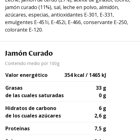
jamón curado (11%), sal, leche en polvo, almidón,
azúcares, especias, antioxidantes E-301, E-331,
emulgentes E-451i, E-452i, E-466, conservante E-250,
colorante E-120.
Jamón Curado
Contenido medio por 100g
Valor energético
354 kcal / 1465 kJ
Grasas
33 g
de las cuales saturadas
0 g
Hidratos de carbono
6 g
de los cuales azúcares
2,6 g
Proteínas
7,5 g