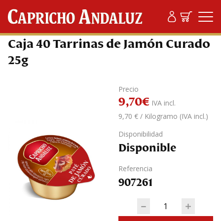
Productos
/
Paté
/ Caja 40 Tarrinas de Jamón Curado 25g
Caja 40 Tarrinas de Jamón Curado
25g
Precio
9,70
€
IVA incl.
9,70 € / Kilogramo (IVA incl.)
Disponibilidad
Disponible
Referencia
907261
Caja 40 Tarrinas d