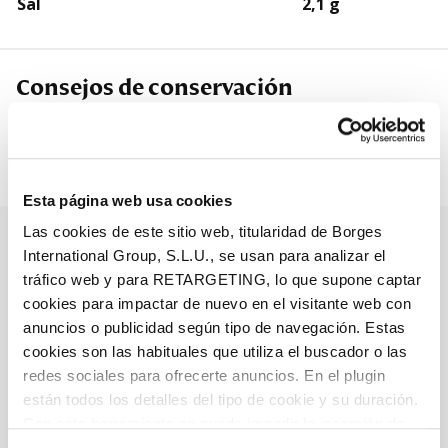
Sal
2,1 g
Consejos de conservación
Almacenar en un lugar fresco y seco, lejos de la luz
solar.
Esta página web usa cookies
Las cookies de este sitio web, titularidad de Borges
International Group, S.L.U., se usan para analizar el
Productos relacionados
tráfico web y para RETARGETING, lo que supone captar
cookies para impactar de nuevo en el visitante web con
anuncios o publicidad según tipo de navegación. Estas
cookies son las habituales que utiliza el buscador o las
redes sociales para ofrecerte anuncios. En el plugin
están todos los detalles del tipo de cookie y su duración.
Con esta herramienta se puede impedir la inserción de
estas cookies. En el
enlace a la política de Cookies
de