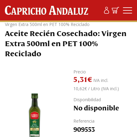
Productos
/
Vinagre
/
Ecológico
/ Aceite Recién Cosechado:
Virgen Extra 500ml en PET 100% Reciclado
Aceite Recién Cosechado: Virgen
Extra 500ml en PET 100%
Reciclado
Precio
5,31
€
IVA incl.
10,62€ / Litro (IVA incl.)
Disponibilidad
No disponible
Referencia
909553