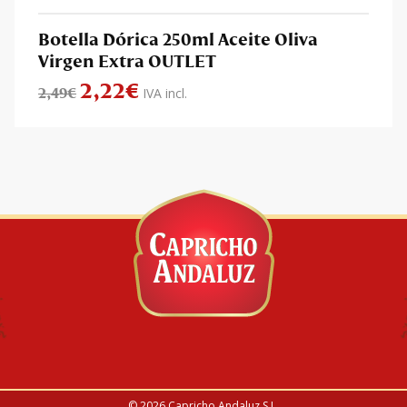
Botella Dórica 250ml Aceite Oliva
Virgen Extra OUTLET
2,22
€
El precio original era: 2,49€.
El precio actual es: 2,22€.
2,49
€
IVA incl.
© 2026
Capricho Andaluz S.L.