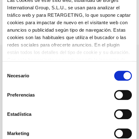
Las cookies de este sitio web, titularidad de Borges
Consejos de conservación
International Group, S.L.U., se usan para analizar el
tráfico web y para RETARGETING, lo que supone captar
100% RPET. Almacenar en un lugar fresco y seco, lejos
cookies para impactar de nuevo en el visitante web con
de la luz solar.
anuncios o publicidad según tipo de navegación. Estas
cookies son las habituales que utiliza el buscador o las
redes sociales para ofrecerte anuncios. En el plugin
están todos los detalles del tipo de cookie y su duración.
Con esta herramienta se puede impedir la inserción de
Productos relacionados
estas cookies. En el
enlace a la política de Cookies
de
Selección
la web aparece cómo evitar las cookies en el navegador.
Necesario
de
Si se desea ver otra vez esta notificación navegar en
consentimiento
privado y aparecerá de nuevo. Le informamos que aún
Preferencias
no habiendo aceptado las cookies de analytics, Google
permite conocer algunos hábitos de navegación que no le
identifican de ninguna forma.
Estadística
Marketing