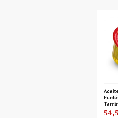
Aceit
Ecoló
Tarri
54,