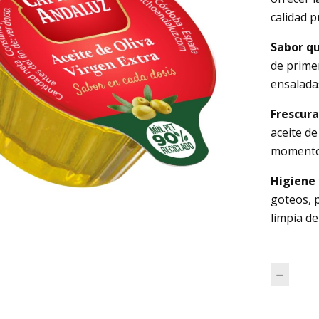
calidad 
Sabor q
de prime
ensalada
Frescura
aceite de
momento 
Higiene 
goteos, 
limpia de
Monod