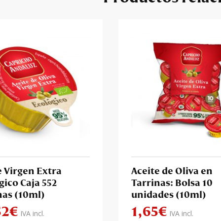
e Virgen Extra
Aceite de Oliva en
gico Caja 552
Tarrinas: Bolsa 10
nas (10ml)
unidades (10ml)
52
€
1,65
€
IVA incl.
IVA incl.