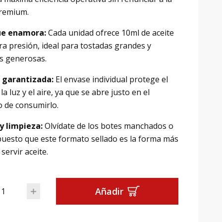
premium.
ue enamora:
Cada unidad ofrece 10ml de aceite
ra presión, ideal para tostadas grandes y
s generosas.
 garantizada:
El envase individual protege el
 la luz y el aire, ya que se abre justo en el
de consumirlo.
y limpieza:
Olvídate de los botes manchados o
puesto que este formato sellado es la forma más
 servir aceite.
osis Aceite Virgen Extra: Caja 552 unidades (10ml) cantidad
Añadir