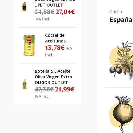
L PET OUTLET
34,58
€
27,04
€
Origen
El precio original era: 34,58€.
El precio actual es: 27,04€.
España
IVA incl.
Cóctel de
aceitunas
13,78
€
IVA
incl.
Botella 5 L Aceite
Oliva Virgen Extra
OLIGOR OUTLET
47,36
€
21,99
€
El precio original era: 47,36€.
El precio actual es: 21,99€.
IVA incl.