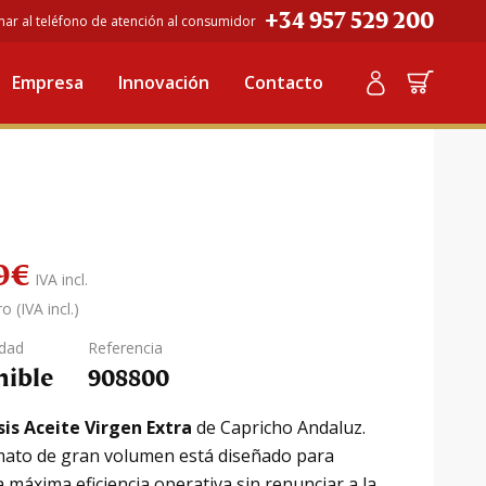
+34 957 529 200
mar al teléfono de atención al consumidor
xtra: Caja 552 unidades (10ml)
Empresa
Innovación
Contacto
a: Caja 552 unidades
9
€
IVA incl.
o (IVA incl.)
idad
Referencia
nible
908800
s Aceite Virgen Extra
de Capricho Andaluz.
mato de gran volumen está diseñado para
a máxima eficiencia operativa sin renunciar a la