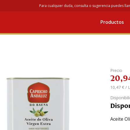
Para cualquier duda, consulta o sugerencia puedes lla
Aceite de Oliva Virgen Extra
/ Aceite Oliva Virgen Extra D.O.Baena 2L 
Productos
te Oliva Virgen Extra D.O
Precio
20,9
10,47 € / Li
Disponibil
Dispo
Aceite Ol