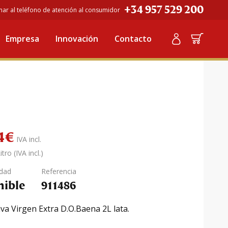
+34 957 529 200
mar al teléfono de atención al consumidor
lata
Empresa
Innovación
Contacto
.Baena 2L lata
4
€
IVA incl.
tro (IVA incl.)
idad
Referencia
nible
911486
iva Virgen Extra D.O.Baena 2L lata.