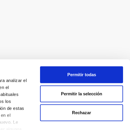
Permitir todas
ra analizar el
en el
Permitir la selección
habituales
os los
ión de estas
Rechazar
en el
nuevo. Le
cer algunos