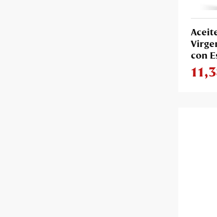
Aceit
Virge
con E
11,