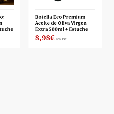
o:
Botella Eco Premium
ón
Aceite de Oliva Virgen
stuche
Extra 500ml + Estuche
8,98
€
IVA incl.