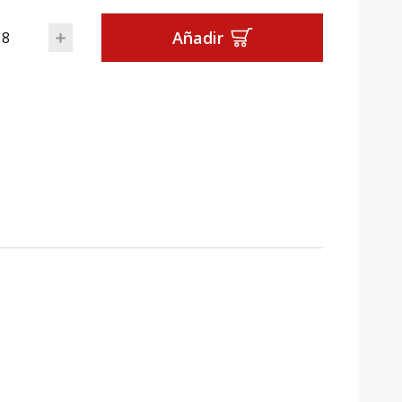
e Oliva Virgen Extra D.O.Baena 2L lata cantidad
Añadir