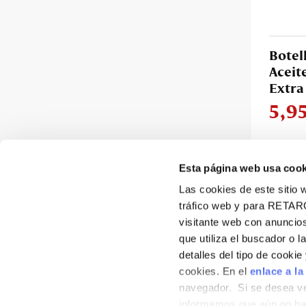
Botel
Aceit
Extra
5,9
Esta página web usa cook
Las cookies de este sitio w
tráfico web y para RETAR
visitante web con anuncios
que utiliza el buscador o l
detalles del tipo de cooki
cookies. En el
enlace a la
navegador. Si se desea ve
informamos que aún no hab