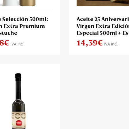
e Selección 500ml:
Aceite 25 Aniversari
n Extra Premium
Virgen Extra Edici
stuche
Especial 500ml + E
38
€
14,39
€
IVA incl.
IVA incl.