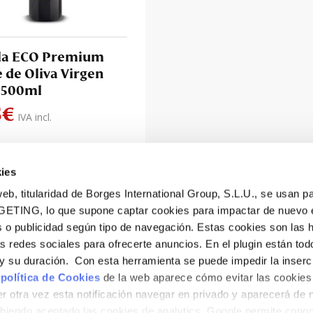
la ECO Premium
e de Oliva Virgen
 500ml
5
€
IVA incl.
ies
eb, titularidad de Borges International Group, S.L.U., se usan pa
GETING, lo que supone captar cookies para impactar de nuevo 
 o publicidad según tipo de navegación. Estas cookies son las 
as redes sociales para ofrecerte anuncios. En el plugin están tod
e y su duración. Con esta herramienta se puede impedir la inserc
 política de Cookies
de la web aparece cómo evitar las cookies 
r otra vez esta notificación navegar en privado y aparecerá de 
iendo aceptado las cookies de analytics, Google permite cono