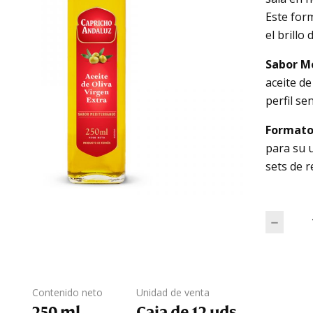
Este form
el brillo
Sabor M
aceite de
perfil se
Formato 
para su 
sets de 
Botel
Contenido neto
Unidad de venta
250 ml
Caja de 12 uds.