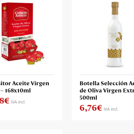
itor Aceite Virgen
Botella Selección A
 – 168x10ml
de Oliva Virgen Ext
500ml
98
€
IVA incl.
6,76
€
IVA incl.