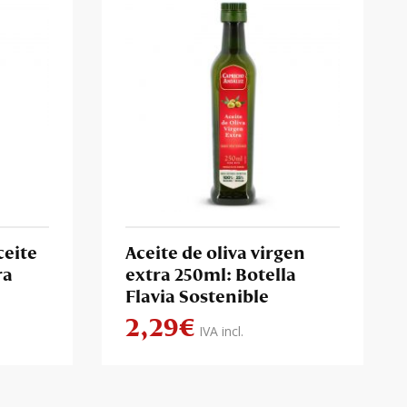
ceite
Aceite de oliva virgen
ra
extra 250ml: Botella
Flavia Sostenible
2,29
€
IVA incl.