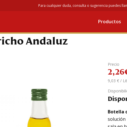
Para cualquier duda, consulta o sugerencia puedes lla
Aceite de Oliva Virgen Extra
/
Aceite de Oliva Virgen Extra
/ Botella de
Productos
lla de Aceite Virgen Extra
icho Andaluz
Precio
2,26
9,03 € / Lit
Disponibil
Dispo
Botella 
solución 
sala en h