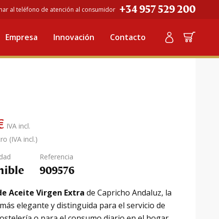
+34 957 529 200
mar al teléfono de atención al consumidor
 Aceite Virgen Extra: Cristal 250ml Capricho Andaluz
Empresa
Innovación
Contacto
: Cristal 250ml
€
IVA incl.
ro (IVA incl.)
idad
Referencia
nible
909576
de Aceite Virgen Extra
de Capricho Andaluz, la
más elegante y distinguida para el servicio de
ostelería o para el consumo diario en el hogar.