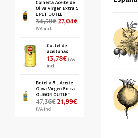
Colheita Aceite de
Oliva Virgen Extra 5
L PET OUTLET
34,58
€
27,04
€
El precio original era: 34,58€.
El precio actual es: 27,04€.
IVA incl.
Cóctel de
aceitunas
13,78
€
IVA
incl.
Botella 5 L Aceite
Oliva Virgen Extra
OLIGOR OUTLET
47,36
€
21,99
€
El precio original era: 47,36€.
El precio actual es: 21,99€.
IVA incl.